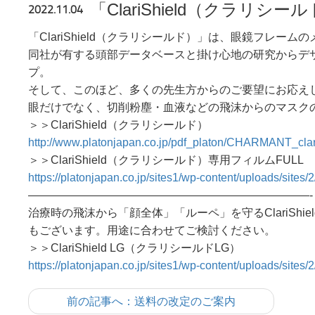
「ClariShield（クラ
2022.11.04
「ClariShield（クラリシールド）」は、眼鏡フレ
同社が有する頭部データベースと掛け心地の研究からデ
プ。
そして、このほど、多くの先生方からのご要望にお応え
眼だけでなく、切削粉塵・血液などの飛沫からのマスク
＞＞ClariShield（クラリシールド）
http://www.platonjapan.co.jp/pdf_platon/CHARMANT_clari
＞＞ClariShield（クラリシールド）専用フィルムFULL
https://platonjapan.co.jp/sites1/wp-content/uploads/sites
—————————————————————————-
治療時の飛沫から「顔全体」「ルーペ」を守るClariShie
もございます。用途に合わせてご検討ください。
＞＞ClariShield LG（クラリシールドLG）
https://platonjapan.co.jp/sites1/wp-content/uploads/sites
前の記事へ：送料の改定のご案内